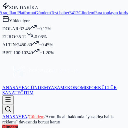
SON DAKİKA
mu
Gündem
Test haber3412
Gündem
Para toplayıp kurban kesmediği idd
Yükleniyor...
DOLAR:
32.45
+0.12%
EURO:
35.12
-0.08%
ALTIN:
2450.80
+0.45%
BIST 100:
10240
+1.20%
ANASAYFA
GÜNDEM
YAŞAM
EKONOMI
SPOR
KÜLTÜR
SANAT
EĞITIM
ANASAYFA
/
Gündem
/
Acun Ilıcalı hakkında "yasa dışı bahis
reklamı" davasında beraat kararı
Gündem