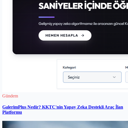
Gündem
GalerimPlus Nedir? KKTC'nin Yapay Zeka Destekli Araç İlan
Platformu