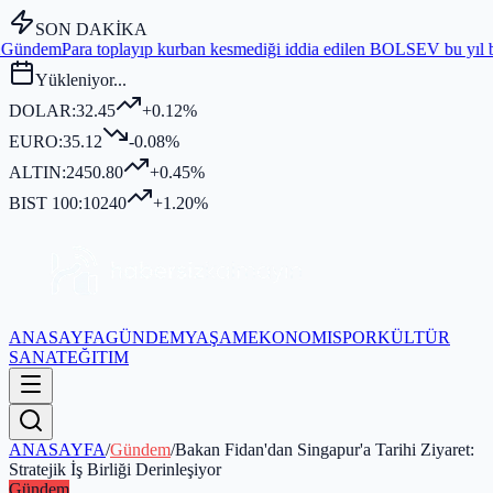
SON DAKİKA
layıp kurban kesmediği iddia edilen BOLSEV bu yıl bağış toplamadı
G
Yükleniyor...
DOLAR:
32.45
+0.12%
EURO:
35.12
-0.08%
ALTIN:
2450.80
+0.45%
BIST 100:
10240
+1.20%
ANASAYFA
GÜNDEM
YAŞAM
EKONOMI
SPOR
KÜLTÜR
SANAT
EĞITIM
ANASAYFA
/
Gündem
/
Bakan Fidan'dan Singapur'a Tarihi Ziyaret:
Stratejik İş Birliği Derinleşiyor
Gündem