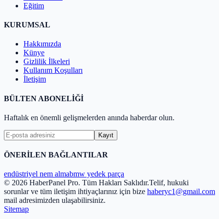
Eğitim
KURUMSAL
Hakkımızda
Künye
Gizlilik İlkeleri
Kullanım Koşulları
İletişim
BÜLTEN ABONELİĞİ
Haftalık en önemli gelişmelerden anında haberdar olun.
Kayıt
ÖNERİLEN BAĞLANTILAR
endüstriyel nem alma
bmw yedek parça
© 2026 HaberPanel Pro. Tüm Hakları Saklıdır.
Telif, hukuki
sorunlar ve tüm iletişim ihtiyaçlarınız için bize
haberyc1@gmail.com
mail adresimizden ulaşabilirsiniz.
Sitemap