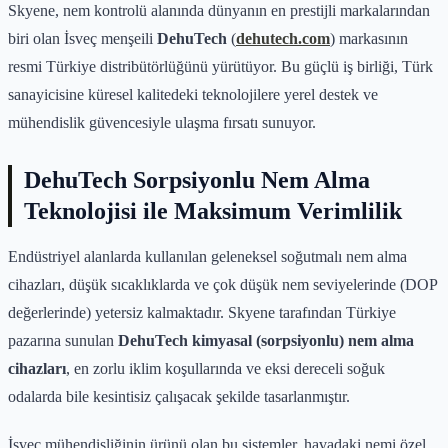
Skyene, nem kontrolü alanında dünyanın en prestijli markalarından
biri olan İsveç menşeili
DehuTech
(
dehutech.com
) markasının
resmi Türkiye distribütörlüğünü yürütüyor. Bu güçlü iş birliği, Türk
sanayicisine küresel kalitedeki teknolojilere yerel destek ve
mühendislik güvencesiyle ulaşma fırsatı sunuyor.
DehuTech Sorpsiyonlu Nem Alma
Teknolojisi ile Maksimum Verimlilik
Endüstriyel alanlarda kullanılan geleneksel soğutmalı nem alma
cihazları, düşük sıcaklıklarda ve çok düşük nem seviyelerinde (DOP
değerlerinde) yetersiz kalmaktadır. Skyene tarafından Türkiye
pazarına sunulan
DehuTech kimyasal (sorpsiyonlu) nem alma
cihazları
, en zorlu iklim koşullarında ve eksi dereceli soğuk
odalarda bile kesintisiz çalışacak şekilde tasarlanmıştır.
İsveç mühendisliğinin ürünü olan bu sistemler, havadaki nemi özel