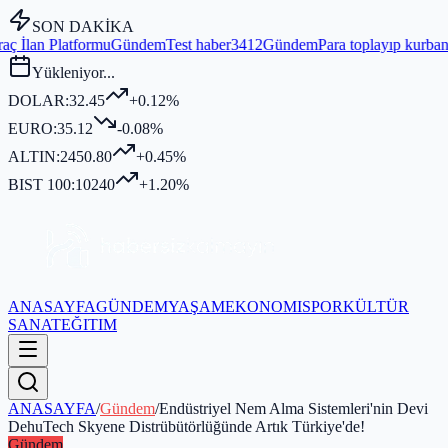
SON DAKİKA
ündem
Test haber3412
Gündem
Para toplayıp kurban kesmediği iddia 
Yükleniyor...
DOLAR:
32.45
+0.12%
EURO:
35.12
-0.08%
ALTIN:
2450.80
+0.45%
BIST 100:
10240
+1.20%
ANASAYFA
GÜNDEM
YAŞAM
EKONOMI
SPOR
KÜLTÜR
SANAT
EĞITIM
ANASAYFA
/
Gündem
/
Endüstriyel Nem Alma Sistemleri'nin Devi
DehuTech Skyene Distrübütörlüğünde Artık Türkiye'de!
Gündem