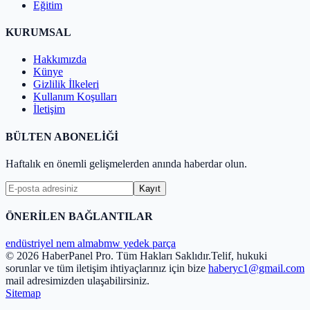
Eğitim
KURUMSAL
Hakkımızda
Künye
Gizlilik İlkeleri
Kullanım Koşulları
İletişim
BÜLTEN ABONELİĞİ
Haftalık en önemli gelişmelerden anında haberdar olun.
Kayıt
ÖNERİLEN BAĞLANTILAR
endüstriyel nem alma
bmw yedek parça
© 2026 HaberPanel Pro. Tüm Hakları Saklıdır.
Telif, hukuki
sorunlar ve tüm iletişim ihtiyaçlarınız için bize
haberyc1@gmail.com
mail adresimizden ulaşabilirsiniz.
Sitemap