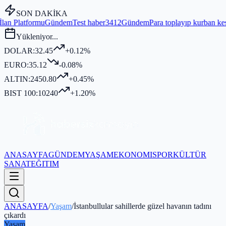
SON DAKİKA
ndem
Test haber3412
Gündem
Para toplayıp kurban kesmediği iddia edi
Yükleniyor...
DOLAR:
32.45
+0.12%
EURO:
35.12
-0.08%
ALTIN:
2450.80
+0.45%
BIST 100:
10240
+1.20%
ANASAYFA
GÜNDEM
YAŞAM
EKONOMI
SPOR
KÜLTÜR
SANAT
EĞITIM
ANASAYFA
/
Yaşam
/
İstanbullular sahillerde güzel havanın tadını
çıkardı
Yaşam