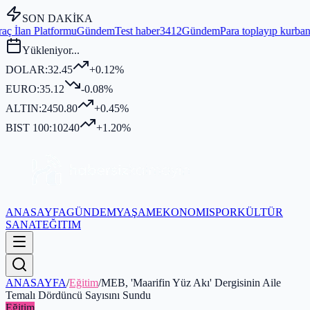
SON DAKİKA
Gündem
Test haber3412
Gündem
Para toplayıp kurban kesmediği iddia 
Yükleniyor...
DOLAR:
32.45
+0.12%
EURO:
35.12
-0.08%
ALTIN:
2450.80
+0.45%
BIST 100:
10240
+1.20%
ANASAYFA
GÜNDEM
YAŞAM
EKONOMI
SPOR
KÜLTÜR
SANAT
EĞITIM
ANASAYFA
/
Eğitim
/
MEB, 'Maarifin Yüz Akı' Dergisinin Aile
Temalı Dördüncü Sayısını Sundu
Eğitim