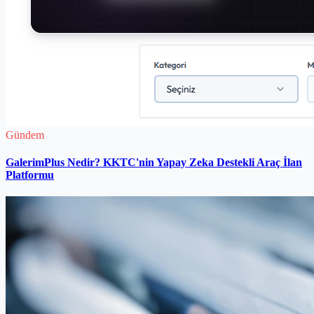
Gündem
GalerimPlus Nedir? KKTC'nin Yapay Zeka Destekli Araç İlan
Platformu