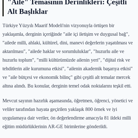
"Aile" Temasının Derinlikleri: Çeşitli
Alt Başlıklar
Türkiye Yüzyılı Maarif Modeli'nin vizyonuyla örtüşen bir
yaklaşımla, derginin içeriğinde "aile içi iletişim ve duygusal bağ",
"ailede milli, ahlaki, kültürel, dini, manevi değerlerin yaşatılması ve
aktarılması", "ailede haklar ve sorumluluklar", "huzurlu aile ve
huzurlu toplum", "milli kültürümüzde ailenin yeri", "dijital risk ve
tehditlerin aile kurumuna etkisi", "ailenin akademik başarıya etkisi"
ve "aile bütçesi ve ekonomik bilinç" gibi çeşitli alt temalar mercek
altına alındı. Bu konular, derginin temel odak noktalarını teşkil etti.
Mevcut sayının hazırlık aşamasında, öğretmen, öğrenci, yönetici ve
veliler tarafından hayata geçirilen yaklaşık 800 örnek ve iyi
uygulamaya dair veriler, ön değerlendirme amacıyla 81 ildeki milli
eğitim müdürlüklerinin AR-GE birimlerine gönderildi.