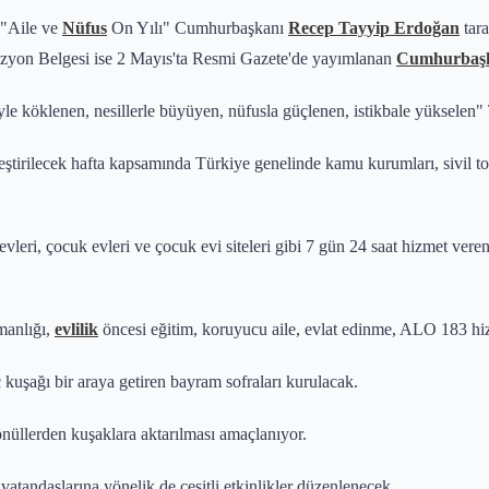
 "Aile ve
Nüfus
On Yılı" Cumhurbaşkanı
Recep Tayyip Erdoğan
tara
zyon Belgesi ise 2 Mayıs'ta Resmi Gazete'de yayımlanan
Cumhurbaşk
eyle köklenen, nesillerle büyüyen, nüfusla güçlenen, istikbale yükselen
eştirilecek hafta kapsamında Türkiye genelinde kamu kurumları, sivil top
evleri, çocuk evleri ve çocuk evi siteleri gibi 7 gün 24 saat hizmet veren
manlığı,
evlilik
öncesi eğitim, koruyucu aile, evlat edinme, ALO 183 hizme
uşağı bir araya getiren bayram sofraları kurulacak.
önüllerden kuşaklara aktarılması amaçlanıyor.
atandaşlarına yönelik de çeşitli etkinlikler düzenlenecek.