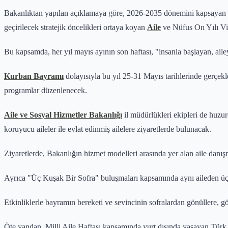
Bakanlıktan yapılan açıklamaya göre, 2026-2035 dönemini kapsayan
geçirilecek stratejik öncelikleri ortaya koyan
Aile
ve Nüfus On Yılı Vi
Bu kapsamda, her yıl mayıs ayının son haftası, "insanla başlayan, ail
Kurban Bayramı
dolayısıyla bu yıl 25-31 Mayıs tarihlerinde gerçekl
programlar düzenlenecek.
Aile ve Sosyal Hizmetler Bakanlığı
il müdürlükleri ekipleri de huzur
koruyucu aileler ile evlat edinmiş ailelere ziyaretlerde bulunacak.
Ziyaretlerde, Bakanlığın hizmet modelleri arasında yer alan aile danış
Ayrıca "Üç Kuşak Bir Sofra" buluşmaları kapsamında aynı aileden üç k
Etkinliklerle bayramın bereketi ve sevincinin sofralardan gönüllere, g
Öte yandan, Milli Aile Haftası kapsamında yurt dışında yaşayan Türk v