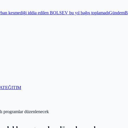
 edilen BOLSEV bu yıl bağış toplamadı
Gündem
Bayram öncesi 15 Tem
AT
EĞITIM
aklı programlar düzenlenecek