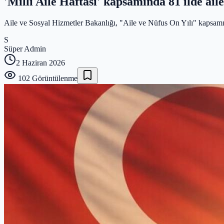
'Milli Aile Haftası' kapsamında 81 ilde ai
Aile ve Sosyal Hizmetler Bakanlığı, "Aile ve Nüfus On Yılı" kapsamınd
S
Süper Admin
2 Haziran 2026
102
Görüntülenme