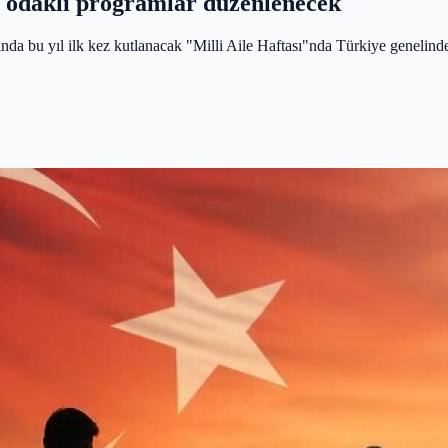
le odaklı programlar düzenlenecek
a bu yıl ilk kez kutlanacak "Milli Aile Haftası"nda Türkiye genelinde 