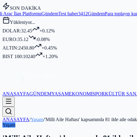
SON DAKİKA
u
Gündem
Test haber3412
Gündem
Para toplayıp kurban kesmediği iddia
Yükleniyor...
DOLAR:
32.45
+0.12%
EURO:
35.12
-0.08%
ALTIN:
2450.80
+0.45%
BIST 100:
10240
+1.20%
ANASAYFA
GÜNDEM
YAŞAM
EKONOMI
SPOR
KÜLTÜR SAN
ANASAYFA
/
Yaşam
/
'Milli Aile Haftası' kapsamında 81 ilde aile od
Yaşam