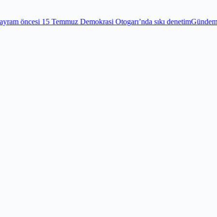
muz Demokrasi Otogarı’nda sıkı denetim
Gündem
Edirnekapı Şehitliği’