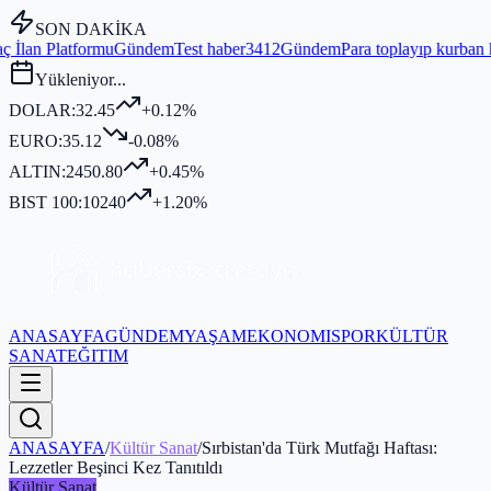
SON DAKİKA
ündem
Test haber3412
Gündem
Para toplayıp kurban kesmediği iddia 
Yükleniyor...
DOLAR:
32.45
+0.12%
EURO:
35.12
-0.08%
ALTIN:
2450.80
+0.45%
BIST 100:
10240
+1.20%
ANASAYFA
GÜNDEM
YAŞAM
EKONOMI
SPOR
KÜLTÜR
SANAT
EĞITIM
ANASAYFA
/
Kültür Sanat
/
Sırbistan'da Türk Mutfağı Haftası:
Lezzetler Beşinci Kez Tanıtıldı
Kültür Sanat